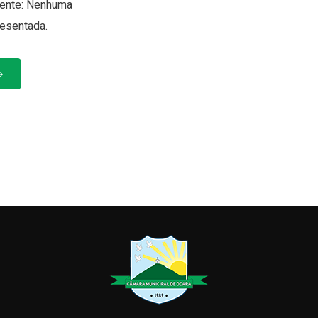
iente: Nenhuma
resentada.