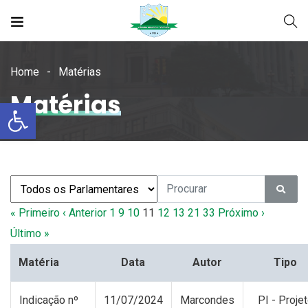
Home
Matérias
Matérias
Open toolbar
« Primeiro
‹ Anterior
1
9
10
11
12
13
21
33
Próximo ›
Último »
Matéria
Data
Autor
Tipo
Indicação nº
11/07/2024
Marcondes
PI - Proje