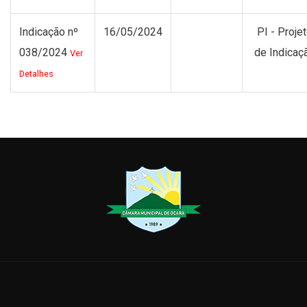
Indicação nº
16/05/2024
PI - Proje
038/2024
de Indicaç
Ver
Detalhes